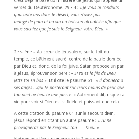
C’est déjà la base du ministère de Jésus qui rappelle un
verset du Deutéronome. 29 / 4 : «
Je vous ai conduits
quarante ans dans le désert, vous n’avez pas
mangé de pain ni bu vin ou boisson alcoolisée afin que
vous sachiez que je suis le Seigneur votre Dieu
. »
2e scène
– Au cœur de Jérusalem, sur le toit du
temple, ce bâtiment sacré, centre de la patrie donnée
par Dieu et, donc, de la foi juive. Satan propose un pari
à Jésus, éprouver son père : «
Si tu es le fils de Dieu,
jette-toi en bas
». Et il cite le psaume 61 : «
Il donnera à
ses anges ...qui te porteront sur leurs mains de peur que
ton pied ne heurte une pierre
. » Autrement dit, risque ta
vie pour voir si Dieu est si fidèle et puissant que cela.
A cette citation du psaume 61 sur le secours divin,
Jésus répond en citant un autre psaume : «
Tu ne
provoqueras pas le Seigneur ton Dieu.
»
Notons que Jésus risquera sa vie 3 ans durant,