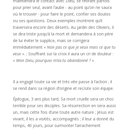
maintiendra le contact avec Dieu, se retirant parfois
pour prier seul, avant l’aube - au point qu’on ne saura
où le trouver - pour faire le point, confier ses doutes
ou ses questions. Deux exemples montrent qu’il
traversera encore des déserts. Au jardin des Oliviers, il
se dira triste jusqu’à la mort et demandera à son père
de lui éviter le supplice, mais se corrigera
immédiatement «
Non pas ce que je veux mais ce que tu
veux
». ; Souffrant sur la croix il aura un cri de douleur :
«
Mon Dieu, pourquoi m’as-tu abandonné ?
»
Il a engagé toute sa vie et très vite passe à l’action ; il
se rend dans sa région d’origine et recrute son équipe.
Épilogue, 3 ans plus tard, Sa mort cruelle sera un choc
terrible pour ses disciples. Sa résurrection en sera aussi
un, mais cette fois d’une toute autre nature ; Jésus est
vivant, il les a visités, accompagnés ; il leur a donné du
temps, 40 jours, pour surmonter l’arrachement