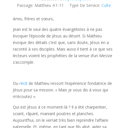
Passage:
Matthieu 4:1-11
Type De Service:
Culte
Amis, frères et sœurs,
Jean est le seul des quatre évangélistes à ne pas
évoquer l’épisode de Jésus au désert. Si Mathieu
évoque des détails c’est que, sans doute, Jésus en a
raconté à ses disciples. Mais aussi il tient à ce que ses
lecteurs voient les prophéties de la venue d’un Messie
s’accomplir.
Du
récit
de Mathieu ressort l’expérience fondatrice de
Jésus pour sa mission. « Mais je vous dis à vous qui
m’écoutez ».
Qui est Jésus à ce moment-là ? Il a été charpentier,
sciant, râpant, maniant poutres et planches.
Aujourd’hui, on le verrait très bien reprendre l’affaire
paternelle. Et, même, en tant que fils aîné, aider sa