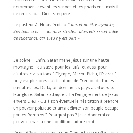
notamment devant les scribes et les pharisiens, mais il
ne reniera pas Dieu, son père.
Le pasteur A. Nouïs écrit : «
Il aurait pu être légaliste,
s’en tenir à la loi juive stricte... Mais elle serait vidée
de substance, car Dieu n’y est plus
»
3e scène
– Enfin, Satan mène Jésus sur une haute
montagne, lieu sacré pour les Juifs, et aussi pour
d’autres civilisations (l’Olympe, Machu Pichu, l’Everest) ;
on y est plus près du ciel, donc de Dieu ou de forces
surnaturelles. De là, on domine les pays alentours et
leur gloire. Satan s’attaque-t-il à l’engagement de Jésus
envers Dieu ? Ou à son éventuelle hésitation à prendre
un pouvoir politique et ainsi délivrer son peuple occupé
par les Romains ? Pourquoi pas ? Je te donnerai ce
pouvoir, mais à une condition ; adore-moi.
Jésus affirme à nouveau que Dieu est son maître, avec