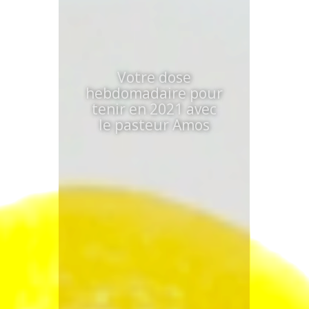
Votre dose
hebdomadaire pour
tenir en 2021 avec
le pasteur Amos