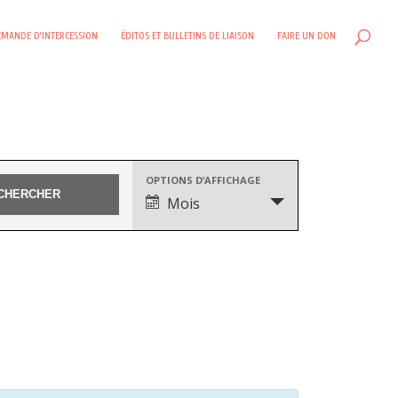
MANDE D’INTERCESSION
ÉDITOS ET BULLETINS DE LIAISON
FAIRE UN DON
Navigation
OPTIONS D’AFFICHAGE
de
Mois
vues
évènement