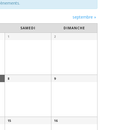
évènements.
septembre
»
SAMEDI
DIMANCHE
1
2
8
9
15
16