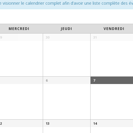
visionner le calendrier complet afin d’avoir une liste complète des 
MERCREDI
JEUDI
VENDREDI
9
30
31
6
7
2
13
14